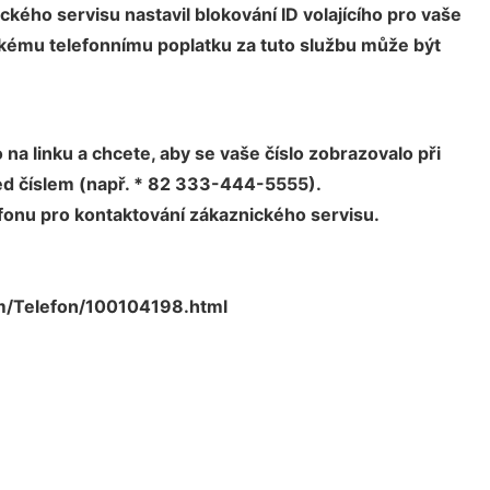
kého servisu nastavil blokování ID volajícího pro vaše
skému telefonnímu poplatku za tuto službu může být
 na linku a chcete, aby se vaše číslo zobrazovalo při
řed číslem (např. * 82 333-444-5555).
lefonu pro kontaktování zákaznického servisu.
m/Telefon/100104198.html