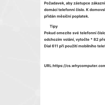
Požadavek, aby zástupce zákaznic
domácí telefonní číslo. K domov
přidán měsíční poplatek.
Tipy
Pokud omezíte své telefonní číslo
odchozím volání, vytočte * 82 p
Dial 611 při použití mobilního te
URL:
https://cs.whycomputer.co