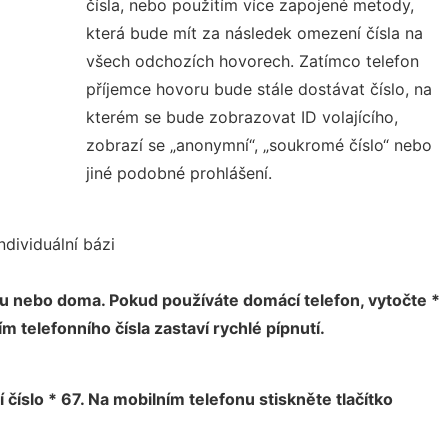
čísla, nebo použitím více zapojené metody,
která bude mít za následek omezení čísla na
všech odchozích hovorech. Zatímco telefon
příjemce hovoru bude stále dostávat číslo, na
kterém se bude zobrazovat ID volajícího,
zobrazí se „anonymní“, „soukromé číslo“ nebo
jiné podobné prohlášení.
ndividuální bázi
nu nebo doma. Pokud používáte domácí telefon, vytočte *
m telefonního čísla zastaví rychlé pípnutí.
í číslo * 67. Na mobilním telefonu stiskněte tlačítko