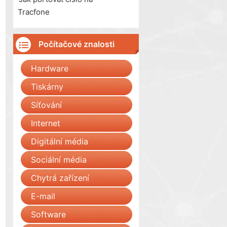
Tracfone
Počítačové znalosti
Hardware
Tiskárny
Síťování
Internet
Digitální média
Sociální média
Chytrá zařízení
E-mail
Software