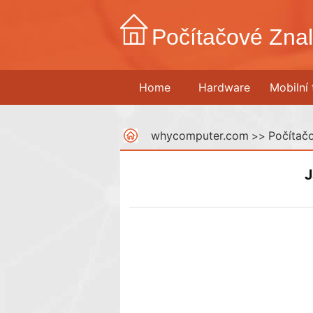
Počítačové Znal
Home
Hardware
Mobilní 
whycomputer.com
Počítačo
>>
J